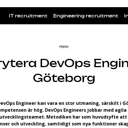
IT recruitment
Engineering recruitment
I
Hem
ytera DevOps Engin
Göteborg
DevOps Engineer kan vara en stor utmaning, särskilt i G
ompetensen är hög. DevOps Engineers jobbar med agila
 utvecklingsteamet. Metodiken har som huvudsyfte att
anser och utveckling, samtidigt som nya funktioner ska