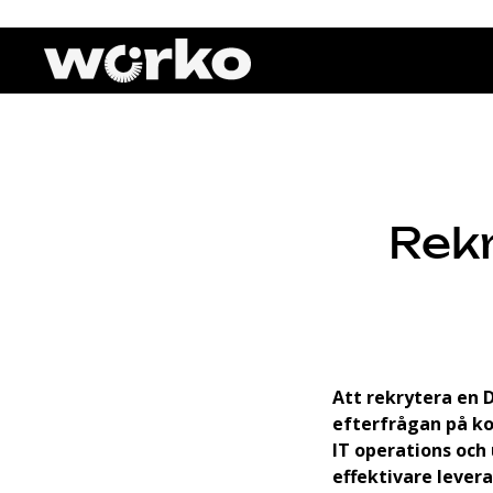
Rekr
Att rekrytera en 
efterfrågan på k
IT operations och
effektivare lever