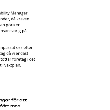
ability Manager
toder, då kraven
kan göra en
onsansvarig på
anpassat oss efter
tag då vi endast
töttar företag i det
illväxtplan.
ngar för att
mfört med