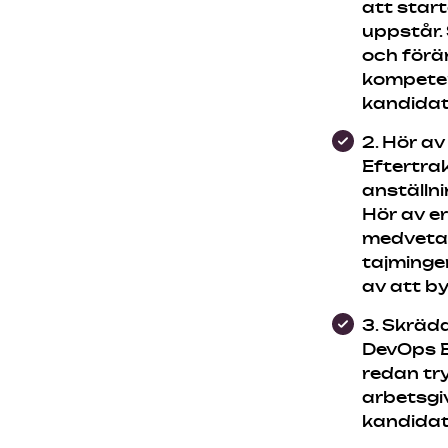
att star
uppstår. 
och förän
kompetens
kandidat
2. Hör av
Eftertra
anställn
Hör av er
medvetand
tajmingen
av att by
3. Skräd
DevOps E
redan try
arbetsgiv
kandidat