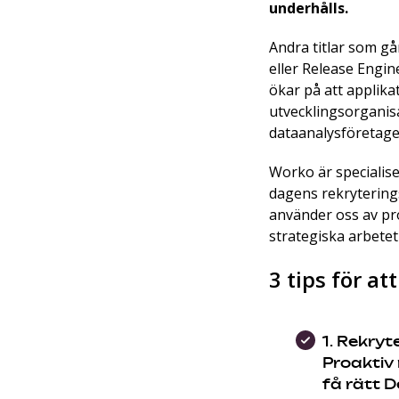
underhålls.
Andra titlar som gå
eller Release Engin
ökar på att applika
utvecklingsorganis
dataanalysföretage
Worko är specialise
dagens rekryterings
använder oss av pro
strategiska arbetet
3 tips för a
1.
Rekryte
Proaktiv 
få rätt D