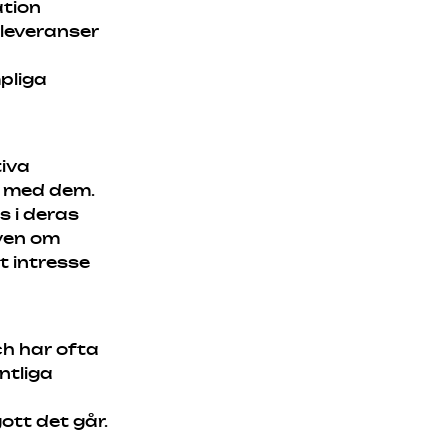
ation
 leveranser
pliga
tiva
t med dem.
s i deras
Även om
t intresse
ch har ofta
ntliga
tt det går.