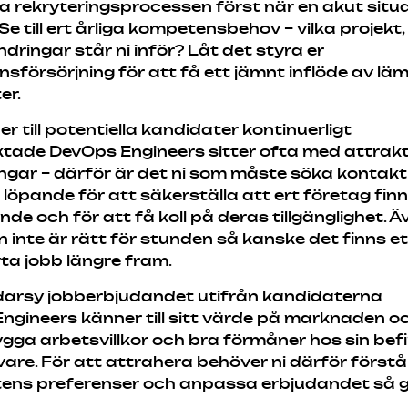
ta rekryteringsprocessen först när en akut situ
Se till ert årliga kompetensbehov – vilka projekt,
dringar står ni inför? Låt det styra er
försörjning för att få ett jämnt inflöde av läm
er.
 er till potentiella kandidater kontinuerligt
ktade DevOps Engineers sitter ofta med attrak
ingar – därför är det ni som måste söka kontak
 löpande för att säkerställa att ert företag finn
e och för att få koll på deras tillgänglighet. 
 inte är rätt för stunden så kanske det finns et
ta jobb längre fram.
darsy jobberbjudandet utifrån kandidaterna
ngineers känner till sitt värde på marknaden o
gga arbetsvillkor och bra förmåner hos sin befi
are. För att attrahera behöver ni därför förstå
ens preferenser och anpassa erbjudandet så go