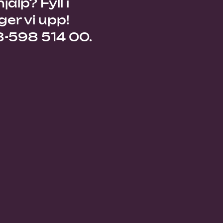
älp? Fyll i
ger vi upp!
08-598 514 00.