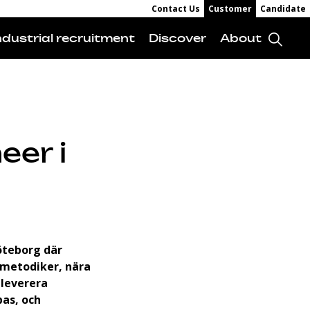
Contact Us
Customer
Candidate
ndustrial recruitment
Discover
About
eer i
öteborg där
 metodiker, nära
 leverera
pas, och