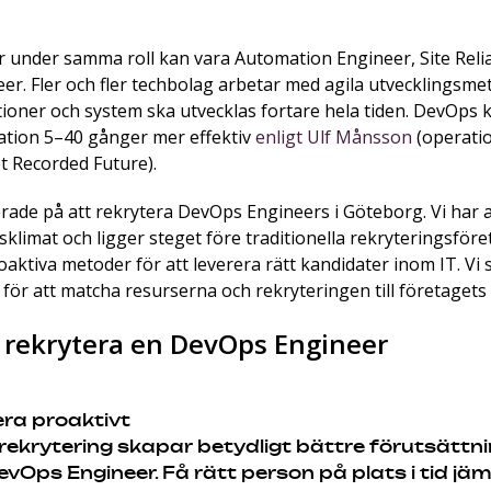
r under samma roll kan vara Automation Engineer, Site Reli
eer. Fler och fler techbolag arbetar med agila utvecklingsme
tioner och system ska utvecklas fortare hela tiden. DevOps 
ation 5–40 gånger mer effektiv
enligt Ulf Månsson
(operati
t Recorded Future).
rade på att rekrytera DevOps Engineers i Göteborg. Vi har 
klimat och ligger steget före traditionella rekryteringsföre
aktiva metoder för att leverera rätt kandidater inom IT. Vi s
 för att matcha resurserna och rekryteringen till företagets t
tt rekrytera en DevOps Engineer
ra proaktivt
rekrytering skapar betydligt bättre förutsättni
evOps Engineer. Få rätt person på plats i tid jä