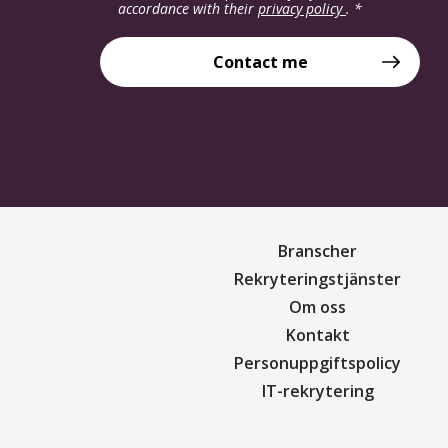
accordance with their
privacy policy
.
*
Contact me
Branscher
Rekryteringstjänster
Om oss
Kontakt
Personuppgiftspolicy
IT-rekrytering