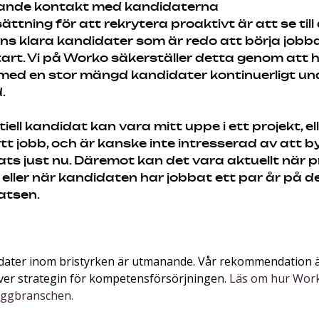
pande kontakt med kandidaterna
ättning för att rekrytera proaktivt är att se till
ns klara kandidater som är redo att börja jobba
tart. Vi på Worko säkerställer detta genom att 
med en stor mängd kandidater kontinuerligt un
.
iell kandidat kan vara mitt uppe i ett projekt, el
tt jobb, och är kanske inte intresserad av att b
ts just nu. Däremot kan det vara aktuellt när p
 eller när kandidaten har jobbat ett par år på d
atsen.
idater inom bristyrken är utmanande. Vår rekommendation ä
över strategin för kompetensförsörjningen.
Läs om hur Work
yggbranschen.