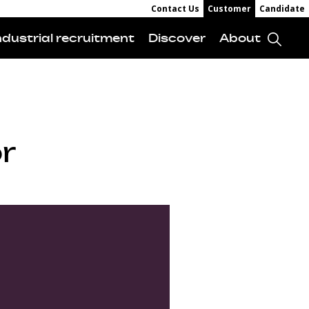
Contact Us
Customer
Candidate
ndustrial recruitment
Discover
About
r