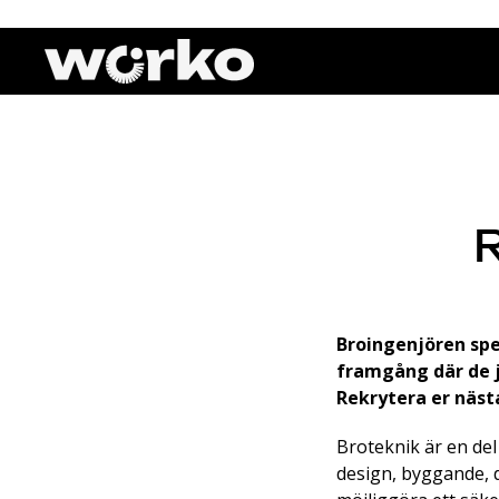
Broingenjören spe
framgång där de 
Rekrytera er näst
Broteknik är en de
design, byggande, d