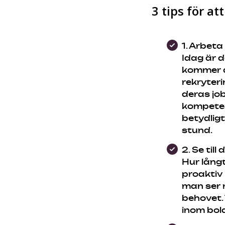
3 tips för at
1. Arbeta
Idag är d
kommer a
rekryter
deras jo
kompeten
betydligt
stund.
2. Se til
Hur långt
proaktiv 
man ser m
behovet. 
inom bol