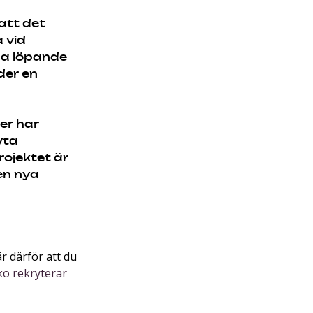
 att det
 vid
ha löpande
der en
ler har
yta
rojektet är
en nya
r därför att du
o rekryterar