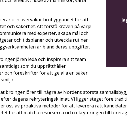
rt och effektivt flöde av människor, varor
nerar och övervakar brobyggandet för att
Ja
itet och säkerhet. Att förstå kraven på varje
 kommunicera med experter, skapa mål och
getar och tidsplaner och utveckla rutiner
byggverksamheten är bland deras uppgifter.
ingenjören leda och inspirera sitt team
 samtidigt som du upprätthåller
 och föreskrifter för att ge alla en säker
smiljö.
t broingenjörer till några av Nordens största samhällsbygg
efter dagens rekryteringsklimat. Vi ligger steget före tradit
er oss av proaktiva metoder för att leverera rätt kandidater. 
etet för att matcha resurserna och rekryteringen till företa