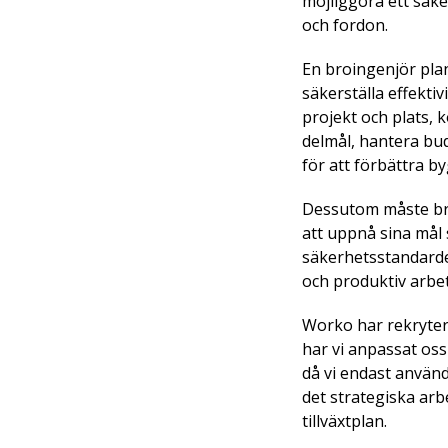
möjliggöra ett säke
och fordon.
En broingenjör pla
säkerställa effektiv
projekt och plats,
delmål, hantera bud
för att förbättra 
Dessutom måste bro
att uppnå sina mål
säkerhetsstandarder
och produktiv arbet
Worko har rekrytera
har vi anpassat oss 
då vi endast använd
det strategiska arb
tillväxtplan.