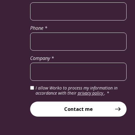
Phone *
Company *
I allow Worko to process my information in
accordance with their
privacy policy
.
*
Contact me