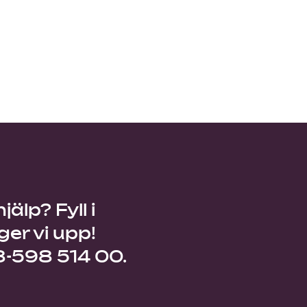
älp? Fyll i
ger vi upp!
08-598 514 00.