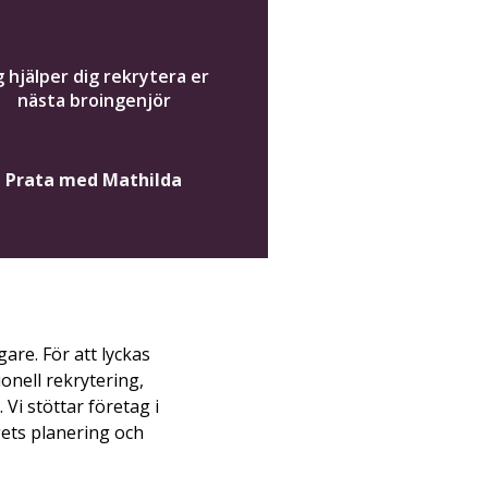
g hjälper dig rekrytera er
nästa broingenjör
Prata med Mathilda
are. För att lyckas
ionell rekrytering,
Vi stöttar företag i
gets planering och