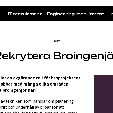
IT recruitment
Engineering recruitment
I
Hem
Rekrytera Broingenjö
lar en avgörande roll för broprojektens
jobbar med många olika områden.
a broingenjör här.
l av tekniken som handlar om planering,
rift och underhåll av broar för att