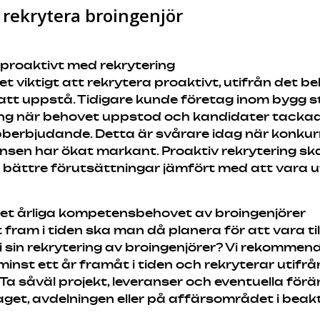
t rekrytera broingenjör
 proaktivt med rekrytering
et viktigt att rekrytera proaktivt, utifrån det 
tt uppstå. Tidigare kunde företag inom bygg st
ing när behovet uppstod och kandidater tackade 
bberbjudande. Detta är svårare idag när konku
sen har ökat markant. Proaktiv rekrytering sk
 bättre förutsättningar jämfört med att vara ut
l det årliga kompetensbehovet av broingenjörer
 fram i tiden ska man då planera för att vara til
i sin rekrytering av broingenjörer? Vi rekommen
inst ett år framåt i tiden och rekryterar utifrå
Ta såväl projekt, leveranser och eventuella för
aget, avdelningen eller på affärsområdet i beak