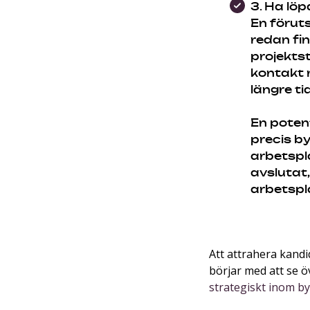
3. Ha lö
En föruts
redan fin
projekts
kontakt 
längre tid
En potent
precis by
arbetspla
avslutat,
arbetspl
Att attrahera kand
börjar med att se 
strategiskt inom b