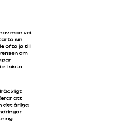
behov man vet
arta sin
ofta ja till
rrensen om
apar
e i sista
lräckligt
derar att
n det årliga
ändringar
tning.