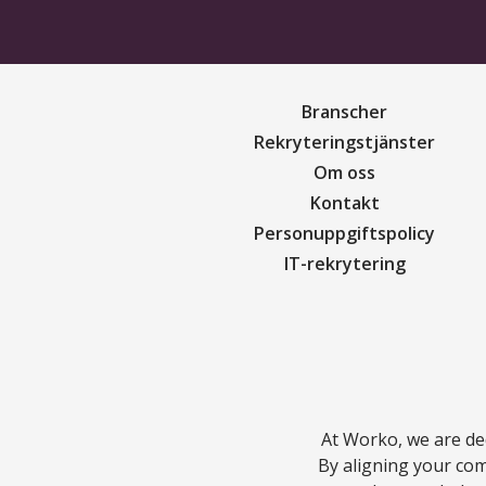
Branscher
Rekryteringstjänster
Om oss
Kontakt
Personuppgiftspolicy
IT-rekrytering
At Worko, we are ded
By aligning your com