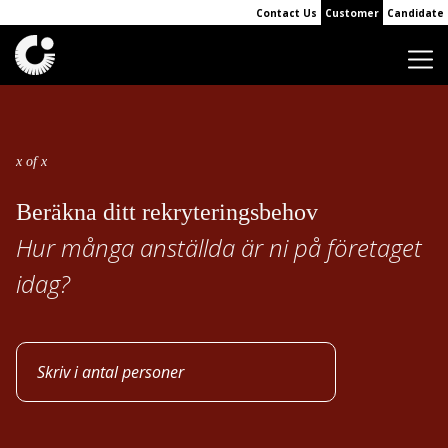
Contact Us
Customer
Candidate
x
of
x
Beräkna ditt rekryteringsbehov
Hur många anställda är ni på företaget
idag?